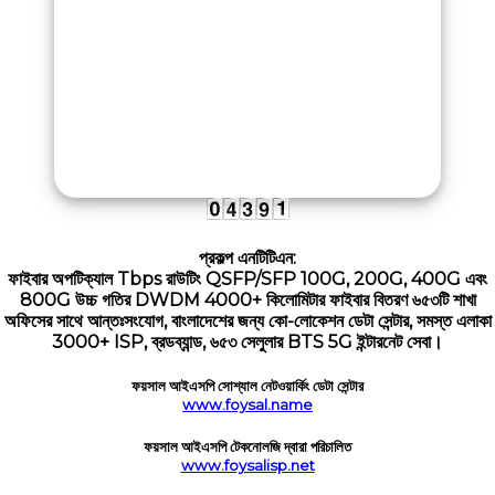
প্রকল্প এনটিটিএন:
ফাইবার অপটিক্যাল Tbps রাউটিং QSFP/SFP 100G, 200G, 400G এবং
800G উচ্চ গতির DWDM 4000+ কিলোমিটার ফাইবার বিতরণ ৬৫৩টি শাখা
অফিসের সাথে আন্তঃসংযোগ, বাংলাদেশের জন্য কো-লোকেশন ডেটা সেন্টার, সমস্ত এলাকা
3000+ ISP, ব্রডব্যান্ড, ৬৫৩ সেলুলার BTS 5G ইন্টারনেট সেবা।
ফয়সাল আইএসপি সোশ্যাল নেটওয়ার্কিং ডেটা সেন্টার
www.foysal.name
ফয়সাল আইএসপি টেকনোলজি দ্বারা পরিচালিত
www.foysalisp.net